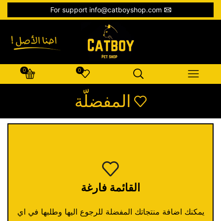
For support info@catboyshop.com
0
0
المفضلّة
القائمة فارغة
يمكنك اضافة منتجاتك المفضلة للرجوع اليها وطلبها في اي