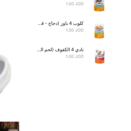
1.00
JOD
كلوب 4 باوز (دجاج - قطط)
1.00
JOD
نادي 4 الكفوف (لحم العجل)
1.00
JOD