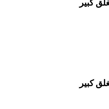
لق كبير
لق كبير