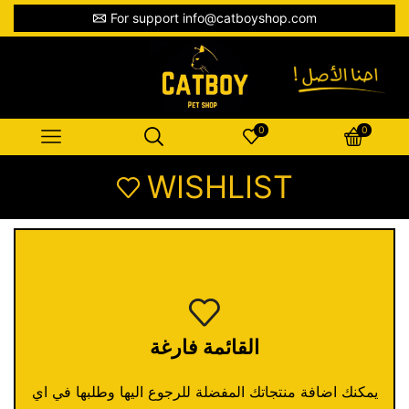
For support info@catboyshop.com
0
0
WISHLIST
القائمة فارغة
يمكنك اضافة منتجاتك المفضلة للرجوع اليها وطلبها في اي