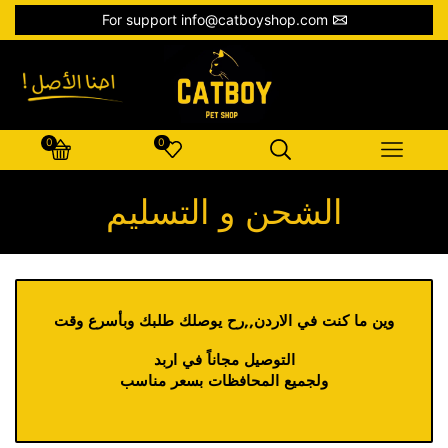
For support info@catboyshop.com
0
0
الشحن و التسليم
وين ما كنت في الاردن,,رح يوصلك طلبك وبأسرع وقت
التوصيل مجاناً في اربد
ولجميع المحافظات بسعر مناسب