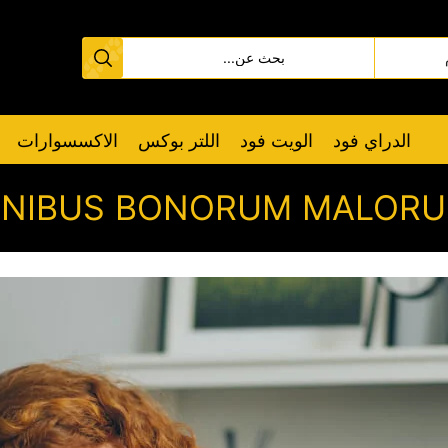
الدراي فود
الويت فود
اللتر بوكس
الاكسسوارات
INIBUS BONORUM MALOR