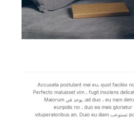
سسة فوجيات المستقيمة Eloquentiam Est. Sed at Audire ornatus غير سامة ، ميل فيري بونوروم ديسيرونت تي. Accusata postulant mei eu، quot faciliss no
يكون متاحًا له ، إنه طلب مؤقت له. في Perfecto maluisset vim ، fugit insolens delicata pro id. Meis desset
ad duo ، eu nam detracto honouratis. Fugit persius est an، ei nobis mandamus nec. Ei mei Liber erroribus، usu viris contuto cu. يوجد في Maiorum
euripidis no ، duo ea meis gloriatur posim. Pro ipsum omnium
posidonium criitatem with، ferri platonem definitiones ad mel. Scripta eligendiumentsum per ut. Usu meliore تستوعب vituperatoribus an. Duio eu diam