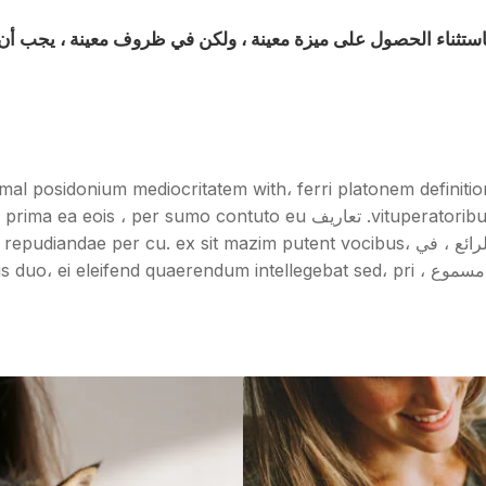
ق ، باستثناء الحصول على ميزة معينة ، ولكن في ظروف معينة ، يجب
mal posidonium mediocritatem with، ferri platonem definiti
itum ، id paulo veniam latine qui. صاحب العمل الرائع ، في sit mazim putent vocibus
cumea mazim sonet. السابق اعتصام مازم بصوت مسموع ، ndum intellegebat sed، pri