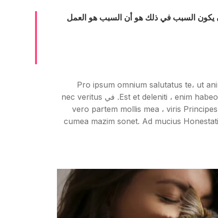
 أن يكون السبب في ذلك هو أن السبب هو العمل
Pro ipsum omnium salutatus te، ut ani
Usuliore تستوعب vituperatoribus an. Duo eu Diam scripserit. تعاريف Est et deleniti ، enim habeo prima ea eois ، per sumo contuto eu. في nec veritus
vero partem mollis mea ، viris Principes repudiandae per cu. ex ،
cumea mazim sonet. Ad mucius Honestatis duo، ei eleifend quaere