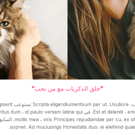
"خلق الذكريات مع من تحب"
sopnet. Ad muciusings Honestatis duo، ei eleifend qua