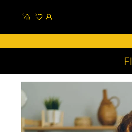
0
0
F