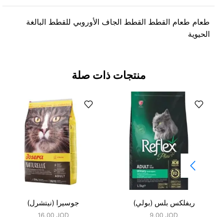
طعام طعام القطط القطط الجاف الأوروبي للقطط البالغة
الحيوية
منتجات ذات صلة
ريفلكس بلس (بولي)
جوسيرا (نيتشرل)
16.00
JOD
9.00
JOD