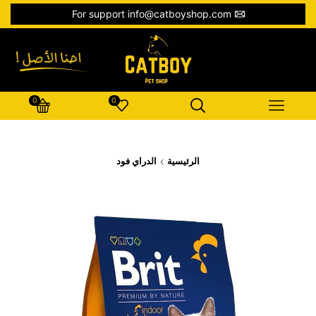
For support info@catboyshop.com
0
0
الرئيسية
الدراي فود