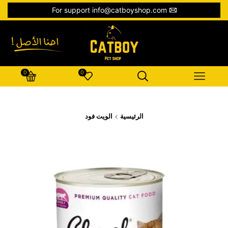
For support info@catboyshop.com
0
0
الرئيسية
الويت فود