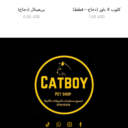
كلوب 4 باوز (دجاج – قطط)
بريفيتال (دجاج)
0.50
JOD
1.00
JOD