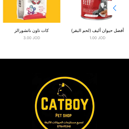
أفضل حيوان أليف (لحم البقر)
كات تاون ناتشورالز
3.00
JOD
1.00
JOD