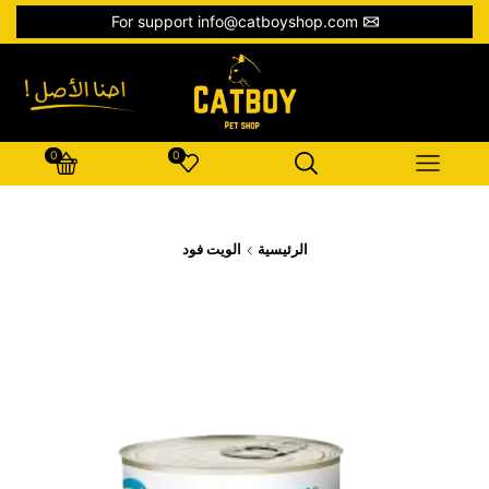
For support info@catboyshop.com
0
0
الرئيسية
الويت فود