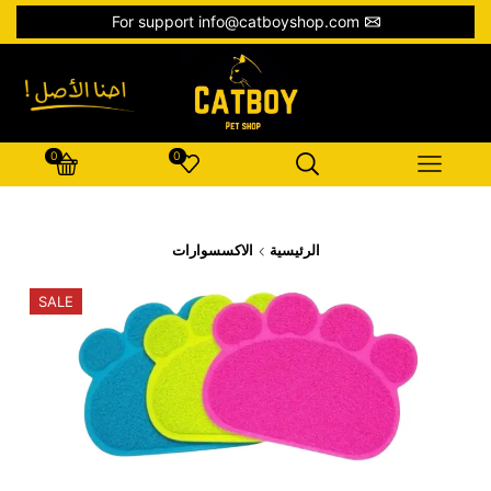
For support info@catboyshop.com
0
0
الرئيسية
الاكسسوارات
SALE