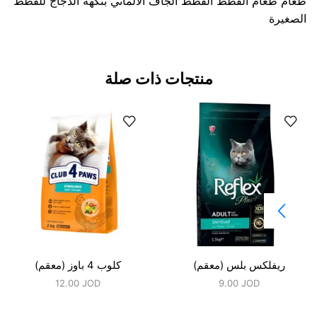
طعام طعام القطط القطط الجاف الألماني بنكهة الدجاج للقطط
الصغيرة
منتجات ذات صلة
ريفلكس بلس (معقم)
كلوب 4 باوز (معقم)
12.00
JOD
9.00
JOD