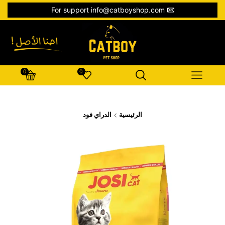
For support info@catboyshop.com
0
0
الرئيسية
الدراي فود