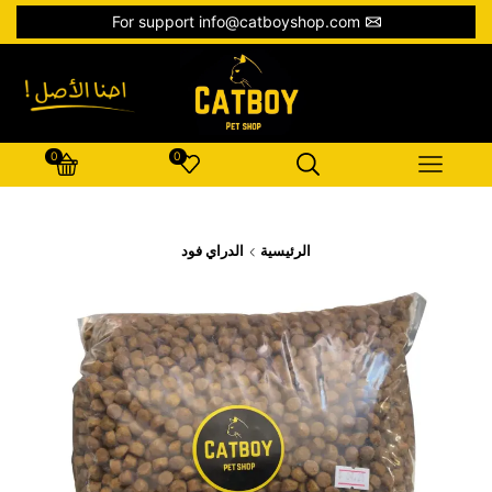
For support info@catboyshop.com
0
0
الرئيسية
الدراي فود