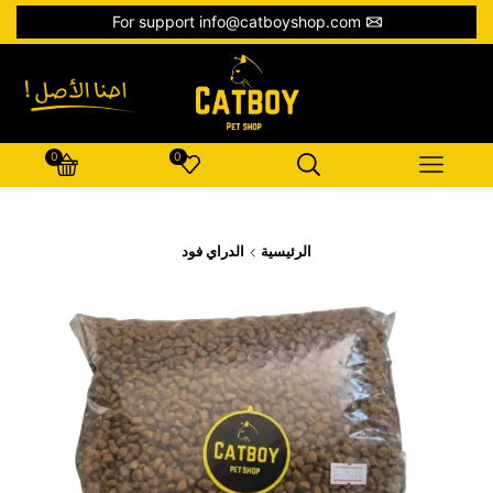
For support info@catboyshop.com
0
0
الرئيسية
الدراي فود