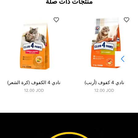
منتجات ذات صلة
نادي 4 كفوف (أرنب)
نادي 4 الكفوف (كرة الشعر)
12.00
JOD
12.00
JOD