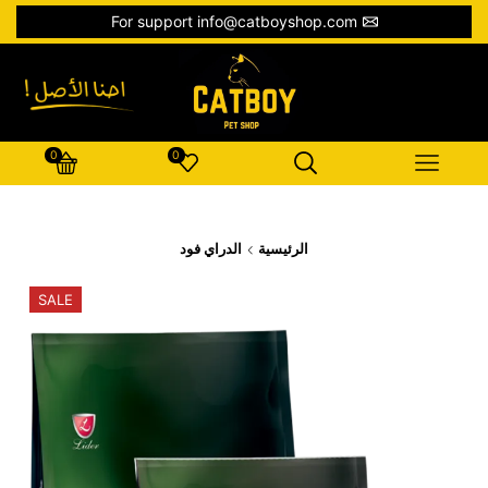
For support info@catboyshop.com
0
0
الرئيسية
الدراي فود
SALE