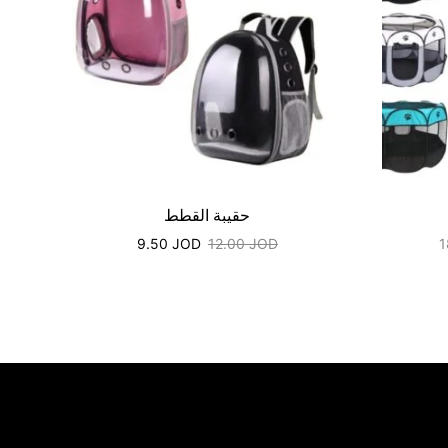
حقيبة القطط
9.50
JOD
12.00
JOD
1