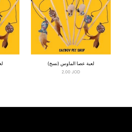
لعبة عصا الماوس (نسخ)
لع
2.00
JOD