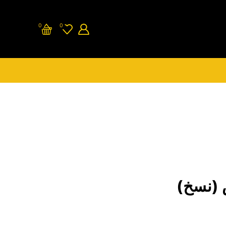
0
0
 (نسخ)