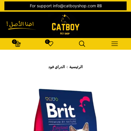
For support info@catboyshop.com
0
0
الرئيسية
الدراي فود