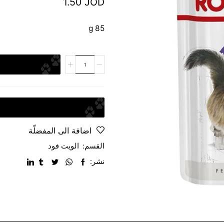
1.50
JOD
85 g
اضافة الى المفضلّة
القسم:
الويت فود
نشر: