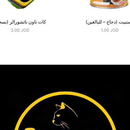
تبيت (دجاج – للبالغين)
كات تاون ناتشورالز (نسخ
3.00
JOD
1.00
JOD