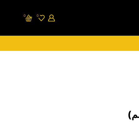
0
0
م)