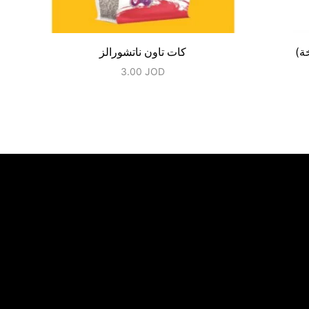
ة)
كات تاون ناتشورالز
3.00
JOD