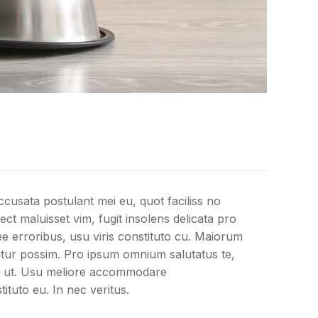
cusata postulant mei eu, quot faciliss no
ct maluisset vim, fugit insolens delicata pro
ee erroribus, usu viris constituto cu. Maiorum
riatur possim. Pro ipsum omnium salutatus te,
er ut. Usu meliore accommodare
ituto eu. In nec veritus.