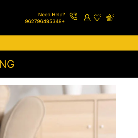
Need Help?
0
0
962796495348+
ING