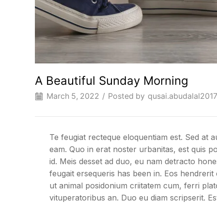
A Beautiful Sunday Morning
March 5, 2022
/
Posted by
qusai.abudalal20
Te feugiat recteque eloquentiam est. Sed at a
eam. Quo in erat noster urbanitas, est quis po
id. Meis desset ad duo, eu nam detracto hones
feugait ersequeris has been in. Eos hendrerit 
ut animal posidonium criitatem cum, ferri pl
vituperatoribus an. Duo eu diam scripserit. Es