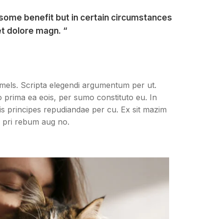
 some benefit but in certain circumstances
et dolore magn. “
 mels. Scripta elegendi argumentum per ut.
o prima ea eois, per sumo constituto eu. In
iris principes repudiandae per cu. Ex sit mazim
, pri rebum aug no.