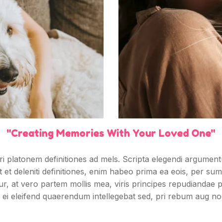
"Creating Memories With Your Loved One"
ri platonem definitiones ad mels. Scripta elegendi argume
t et deleniti definitiones, enim habeo prima ea eois, per sum
iatur, at vero partem mollis mea, viris principes repudianda
ei eleifend quaerendum intellegebat sed, pri rebum aug no