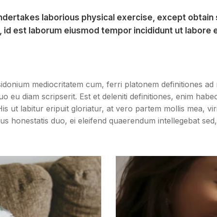
undertakes laborious physical exercise, except obtain
mi, id est laborum eiusmod tempor incididunt ut labore 
idonium mediocritatem cum, ferri platonem definitiones ad
eu diam scripserit. Est et deleniti definitiones, enim habe
is ut labitur eripuit gloriatur, at vero partem mollis mea, v
s honestatis duo, ei eleifend quaerendum intellegebat sed