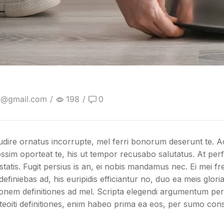
17@gmail.com
/
198
/
0
udire ornatus incorrupte, mel ferri bonorum deserunt te. Ac
ssim oporteat te, his ut tempor recusabo salutatus. At perfe
tatis. Fugit persius is an, ei nobis mandamus nec. Ei mei fr
definiebas ad, his euripidis efficiantur no, duo ea meis glo
atonem definitiones ad mel. Scripta elegendi argumentum p
teoiti definitiones, enim habeo prima ea eos, per sumo const