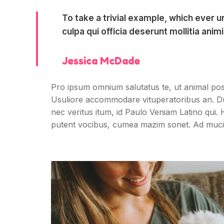
To take a trivial example, which ever 
culpa qui officia deserunt mollitia ani
Jessica McDade
Pro ipsum omnium salutatus te, ut animal pos
Usuliore accommodare vituperatoribus an. Duo 
nec veritus itum, id Paulo Veniam Latino qui. H
putent vocibus, cumea mazim sonet. Ad muciu