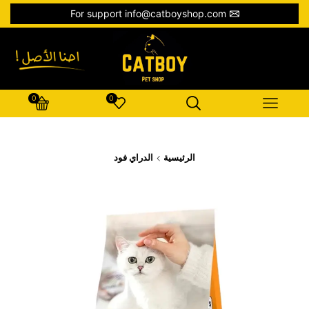
For support info@catboyshop.com
0
0
الرئيسية
الدراي فود