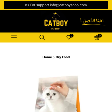
For support info@catboyshop.com
0
0
Home
Dry Food