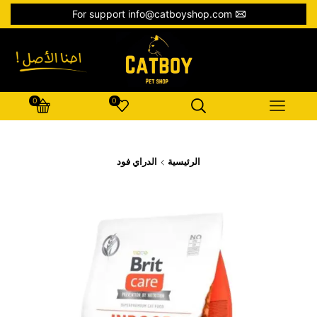
For support info@catboyshop.com
0
0
الرئيسية
الدراي فود