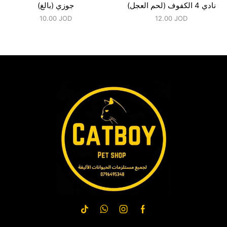
نادي 4 الكفوف (لحم العجل)
جوزي (بالغ)
10.00
JOD
12.00
JOD