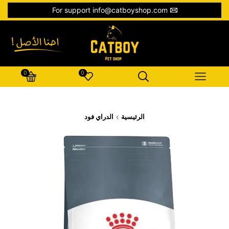
For support info@catboyshop.com
0
0
الرئيسية
الدراي فود