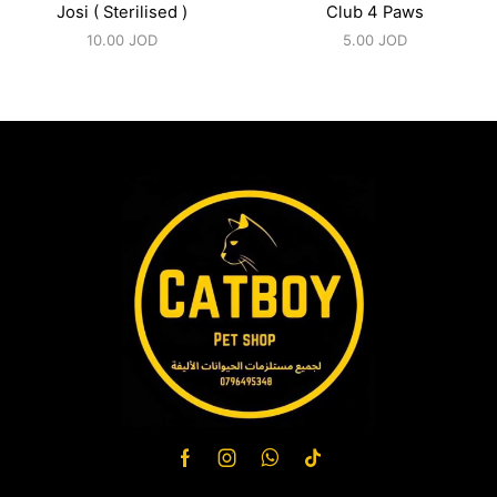
Josi ( Sterilised )
Club 4 Paws
10.00
JOD
5.00
JOD