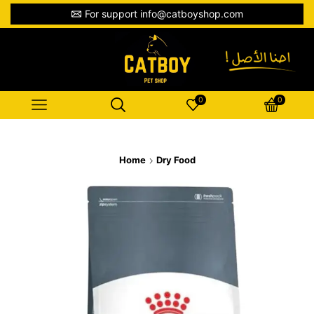
For support info@catboyshop.com
0
0
Home
Dry Food