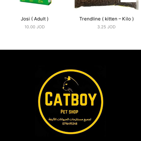
Josi ( Adult )
Trendline ( kitten – Kilo )
10.00
JOD
3.25
JOD