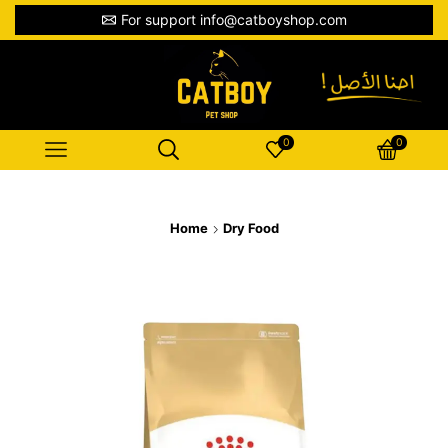
For support info@catboyshop.com
0
0
Home
Dry Food